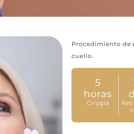
Procedimiento de
cuello.
5
horas
d
Cirugía
Rec
i