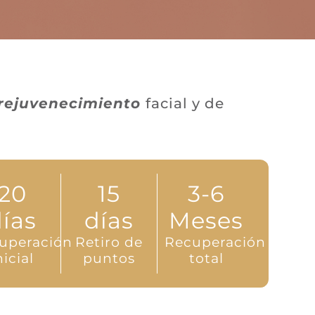
rejuvenecimiento
facial y de
20
15
3-6
ías
días
Meses
uperación
Retiro de
Recuperación
nicial
puntos
total